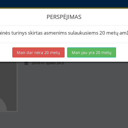
PERSPĖJIMAS
askyra
ainės turinys skirtas asmenims sulaukusiems 20 metų amž
Dainius Ce
Man dar nėra 20 metų
Man jau yra 20 metų
0 receptų
2018 m. spalio 24 d.