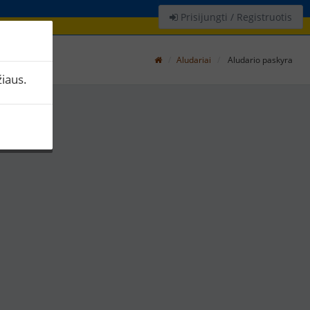
Prisijungti / Registruotis
Aludariai
Aludario paskyra
iaus.