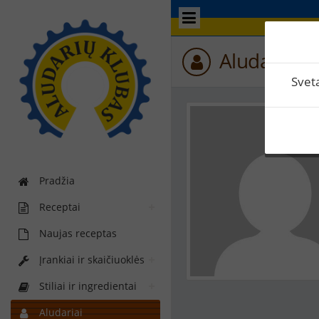
Aludario p
Svet
Pradžia
Receptai
Naujas receptas
Įrankiai ir skaičiuoklės
Stiliai ir ingredientai
Aludariai