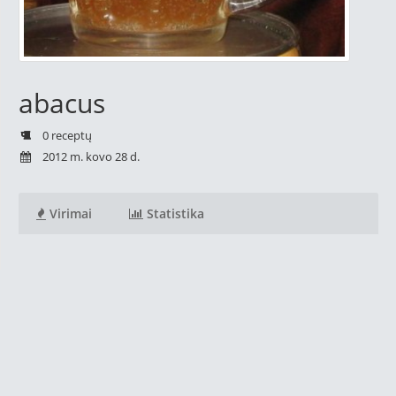
abacus
0 receptų
2012 m. kovo 28 d.
Virimai
Statistika