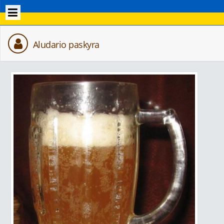
Aludario paskyra