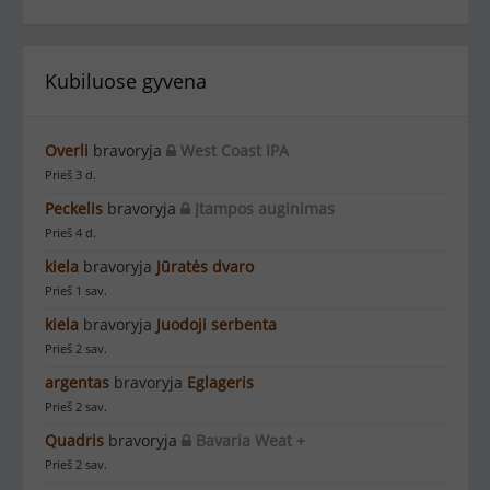
Kubiluose gyvena
Overli
bravoryja
West Coast IPA
Prieš 3 d.
Peckelis
bravoryja
Įtampos auginimas
Prieš 4 d.
kiela
bravoryja
Jūratės dvaro
Prieš 1 sav.
kiela
bravoryja
Juodoji serbenta
Prieš 2 sav.
argentas
bravoryja
Eglageris
Prieš 2 sav.
Quadris
bravoryja
Bavaria Weat +
Prieš 2 sav.