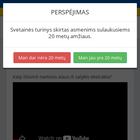
PERSPĖJIMAS
Pradžia
Svetainės turinys skirtas asmenims sulaukusiems
20 metų amžiaus.
Pradedantiesiems
Man dar nėra 20 metų
Man jau yra 20 metų
Kaip išsivirti naminio alaus iš salyklo ekstrakto?