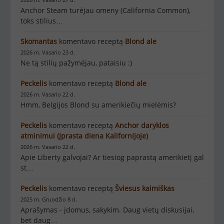
Anchor Steam turėjau omeny (California Common),
toks stilius…
Skomantas
komentavo receptą
Blond ale
2026 m. Vasario 23 d.
Ne tą stilių pažymėjau, pataisiu :)
Peckelis
komentavo receptą
Blond ale
2026 m. Vasario 22 d.
Hmm, Belgijos Blond su amerikiečių mielėmis?
Peckelis
komentavo receptą
Anchor daryklos
atminimui (Įprasta diena Kalifornijoje)
2026 m. Vasario 22 d.
Apie Liberty galvojai? Ar tiesiog paprastą amerikietį gal
st…
Peckelis
komentavo receptą
Šviesus kaimiškas
2025 m. Gruodžio 8 d.
Aprašymas - įdomus, sakykim. Daug vietų diskusijai,
bet daug…