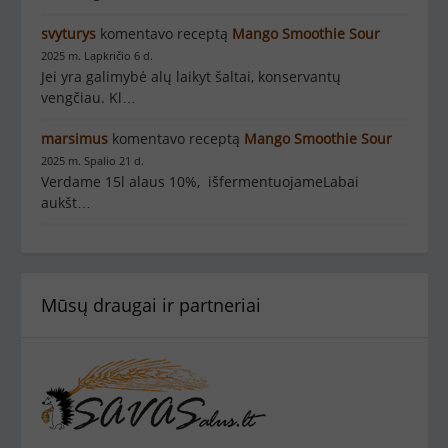
svyturys
komentavo receptą
Mango Smoothie Sour
2025 m. Lapkričio 6 d.
Jei yra galimybė alų laikyt šaltai, konservantų
vengčiau. Kl…
marsimus
komentavo receptą
Mango Smoothie Sour
2025 m. Spalio 21 d.
Verdame 15l alaus 10%, išfermentuojameLabai
aukšt…
Mūsų draugai ir partneriai