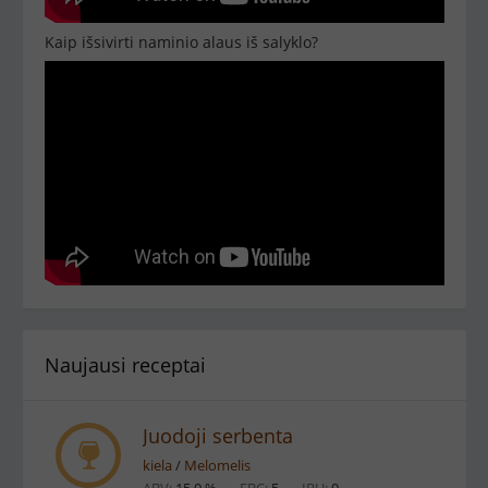
Kaip išsivirti naminio alaus iš salyklo?
Naujausi receptai
Juodoji serbenta
kiela
/
Melomelis
ABV:
15.0 % ·
EBC:
5 ·
IBU:
0