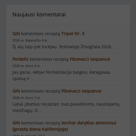
Naujausi komentarai
GiN
komentavo receptą
Tripel Nr. 3
2026 m. Balandžio 8 d.
Šį alų taip pat turėjau festivalyje Žmogšala 2026…
Peckelis
komentavo receptą
Fibonacci sequence
2026 m. Kovo 6 d.
Jau gerai. Aktyvi fermentacija baigėsi, koregavau
spalvą ir …
GiN
komentavo receptą
Fibonacci sequence
2026 m. Kovo 5 d.
Labai įdomus receptas: nuo pavadinimo, naudojamų
medžiagų, D…
GiN
komentavo receptą
Anchor daryklos atminimui
(Įprasta diena Kalifornijoje)
2026 m. Vasario 27 d.