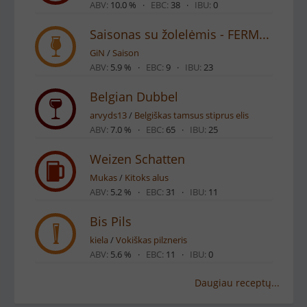
ABV:
10.0 % ·
EBC:
38 ·
IBU:
0
Saisonas su žolelėmis - FERMENTACIJA2026
GiN
/
Saison
ABV:
5.9 % ·
EBC:
9 ·
IBU:
23
Belgian Dubbel
arvyds13
/
Belgiškas tamsus stiprus elis
ABV:
7.0 % ·
EBC:
65 ·
IBU:
25
Weizen Schatten
Mukas
/
Kitoks alus
ABV:
5.2 % ·
EBC:
31 ·
IBU:
11
Bis Pils
kiela
/
Vokiškas pilzneris
ABV:
5.6 % ·
EBC:
11 ·
IBU:
0
Daugiau receptų...