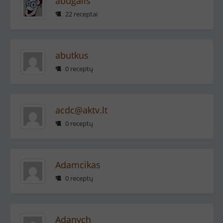
abugalis
22 receptai
abutkus
0 receptų
acdc@aktv.lt
0 receptų
Adamcikas
0 receptų
Adanych