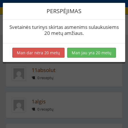
PERSPĖJIMAS
Aludariai
Svetainės turinys skirtas asmenims sulaukusiems
20 metų amžiaus.
VISI
A
B
C
D
E
F
G
H
I
J
K
L
M
N
O
P
Q
R
S
T
U
V
W
X
Y
Z
#
Man dar nėra 20 metų
Man jau yra 20 metų
11absolut
0 receptų
1algis
0 receptų