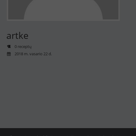
artke
0 receptų
2018 m. vasario 22 d.