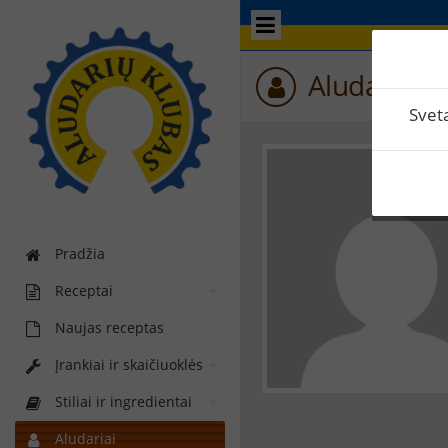
Aludario p
Svet
Pradžia
Receptai
Naujas receptas
Įrankiai ir skaičiuoklės
Stiliai ir ingredientai
Aludariai