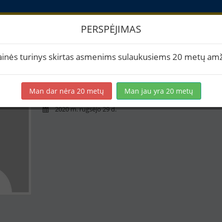
PERSPĖJIMAS
askyra
ainės turinys skirtas asmenims sulaukusiems 20 metų amž
Daynews
Man dar nėra 20 metų
Man jau yra 20 metų
0 receptų
2020 m. rugsėjo 29 d.