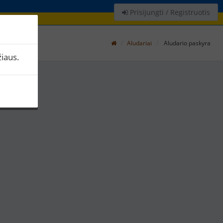
Prisijungti / Registruotis
Aludariai
Aludario paskyra
iaus.