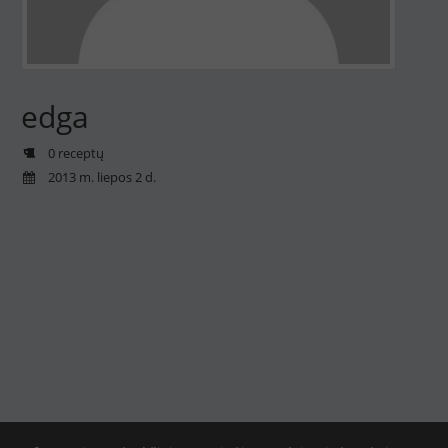
edga
0 receptų
2013 m. liepos 2 d.