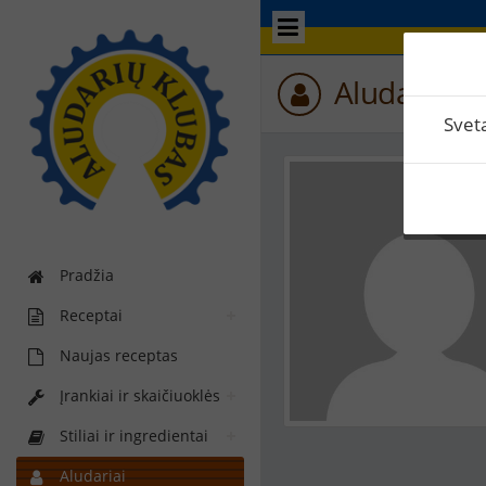
Aludario p
Svet
Pradžia
Receptai
Naujas receptas
Įrankiai ir skaičiuoklės
Stiliai ir ingredientai
Aludariai