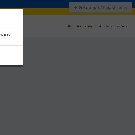
Prisijungti / Registruotis
Aludariai
Aludario paskyra
iaus.