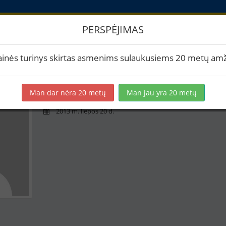
PERSPĖJIMAS
askyra
ainės turinys skirtas asmenims sulaukusiems 20 metų amž
indruteana
Man dar nėra 20 metų
Man jau yra 20 metų
0 receptų
2013 m. liepos 20 d.