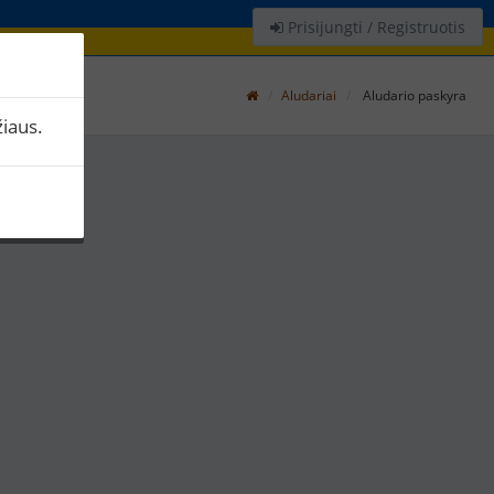
Prisijungti / Registruotis
Aludariai
Aludario paskyra
iaus.