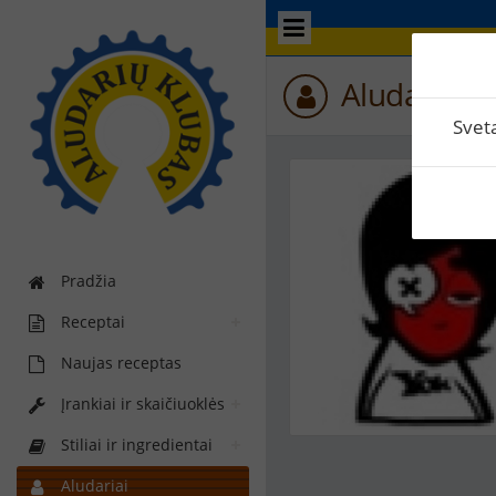
Aludario p
Svet
Pradžia
Receptai
Naujas receptas
Įrankiai ir skaičiuoklės
Stiliai ir ingredientai
Aludariai