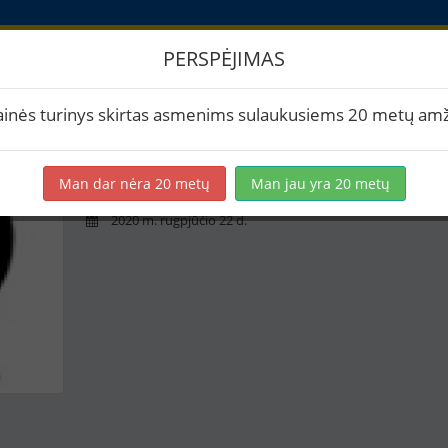
PERSPĖJIMAS
askyra
ainės turinys skirtas asmenims sulaukusiems 20 metų amž
kramtoshke
Man dar nėra 20 metų
Man jau yra 20 metų
0 receptų
2020 m. rugpjūčio 22 d.