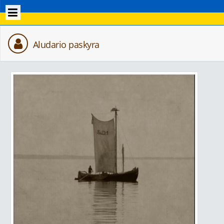
Aludario paskyra