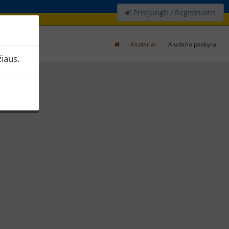
Prisijungti / Registruotis
Aludariai
Aludario paskyra
iaus.