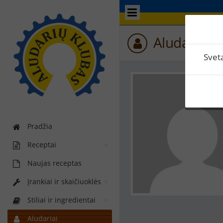
Aludario p
Svet
Pradžia
Receptai
Naujas receptas
Įrankiai ir skaičiuoklės
Stiliai ir ingredientai
Aludariai