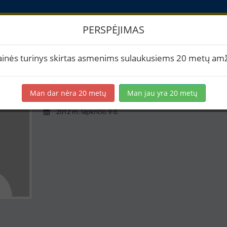
PERSPĖJIMAS
askyra
ainės turinys skirtas asmenims sulaukusiems 20 metų amž
murkalus
Man dar nėra 20 metų
Man jau yra 20 metų
0 receptų
2012 m. lapkričio 9 d.