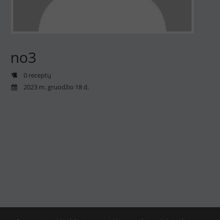
no3
0 receptų
2023 m. gruodžio 18 d.