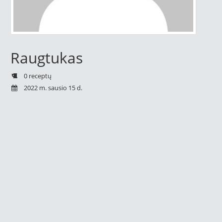
Raugtukas
0 receptų
2022 m. sausio 15 d.