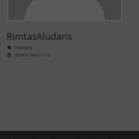
RimtasAludaris
0 receptų
2014 m. liepos 11 d.