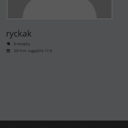
ryckak
0 receptų
2013 m. rugpjūčio 17 d.