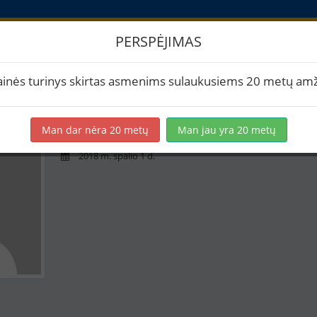
PERSPĖJIMAS
askyra
ainės turinys skirtas asmenims sulaukusiems 20 metų amž
SlavkaM
Man dar nėra 20 metų
Man jau yra 20 metų
0 receptų
2018 m. spalio 1 d.