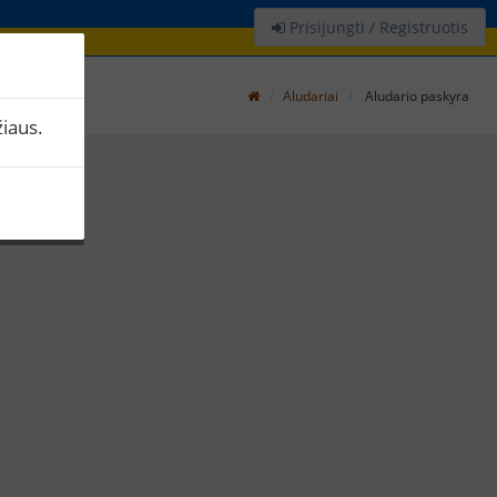
Prisijungti / Registruotis
Aludariai
Aludario paskyra
iaus.