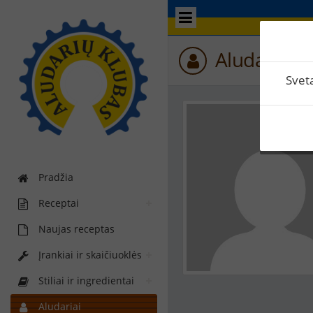
Aludario p
Svet
Pradžia
Receptai
Naujas receptas
Įrankiai ir skaičiuoklės
Stiliai ir ingredientai
Aludariai