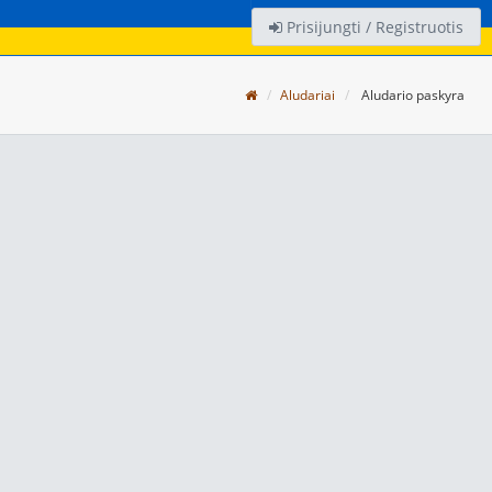
Prisijungti / Registruotis
Aludariai
Aludario paskyra