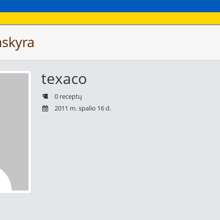
askyra
texaco
0 receptų
2011 m. spalio 16 d.