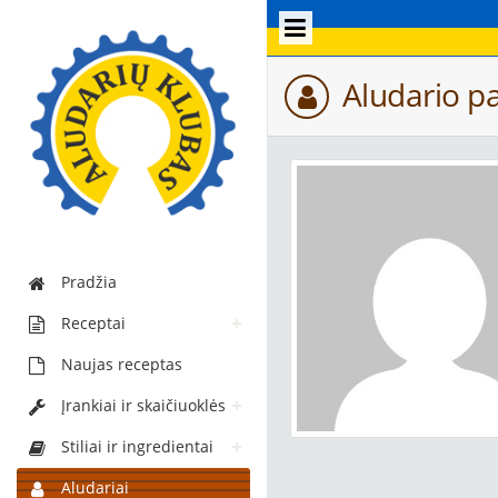
Aludario p
Pradžia
Receptai
Naujas receptas
Įrankiai ir skaičiuoklės
Stiliai ir ingredientai
Aludariai