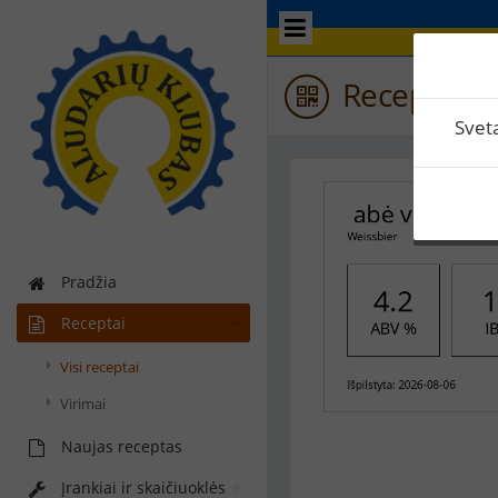
Recepto et
Svet
Pradžia
Receptai
Visi receptai
Virimai
Naujas receptas
Įrankiai ir skaičiuoklės