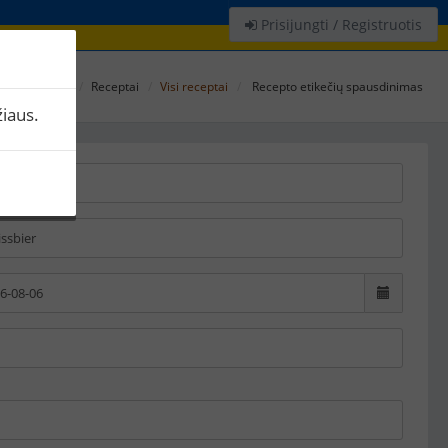
Prisijungti / Registruotis
Receptai
Visi receptai
Recepto etikečių spausdinimas
iaus.