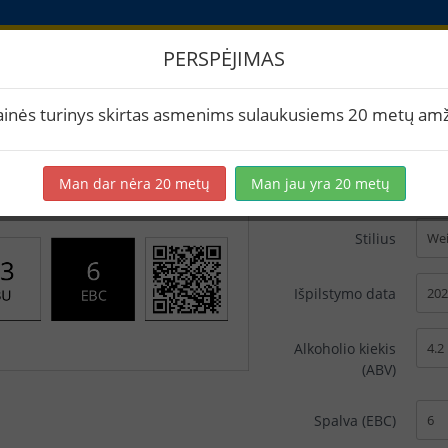
PERSPĖJIMAS
ikečių spausdinimas
ainės turinys skirtas asmenims sulaukusiems 20 metų amž
Man dar nėra 20 metų
Man jau yra 20 metų
Pavadinimas
Stilius
Išpilstymo data
Alkoholio kiekis
(ABV)
Spalva (EBC)