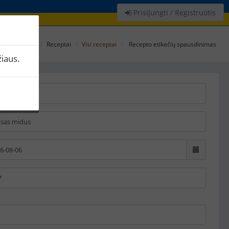
Prisijungti / Registruotis
Receptai
Visi receptai
Recepto etikečių spausdinimas
iaus.