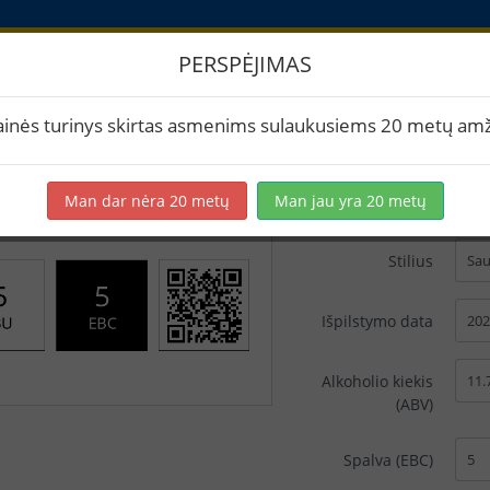
PERSPĖJIMAS
ikečių spausdinimas
ainės turinys skirtas asmenims sulaukusiems 20 metų amž
Man dar nėra 20 metų
Man jau yra 20 metų
Pavadinimas
Stilius
Išpilstymo data
Alkoholio kiekis
(ABV)
Spalva (EBC)