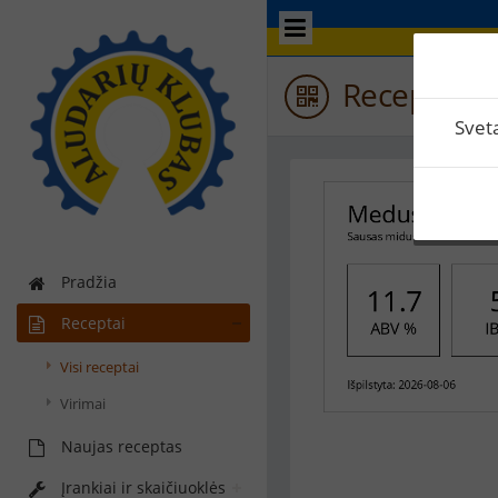
Recepto et
Svet
Pradžia
Receptai
Visi receptai
Virimai
Naujas receptas
Įrankiai ir skaičiuoklės