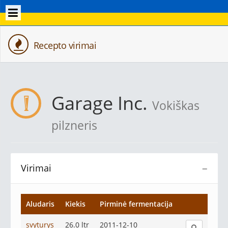
Recepto virimai
Garage Inc.
Vokiškas
pilzneris
Virimai
−
Aludaris
Kiekis
Pirminė fermentacija
svyturys
26.0 ltr
2011-12-10