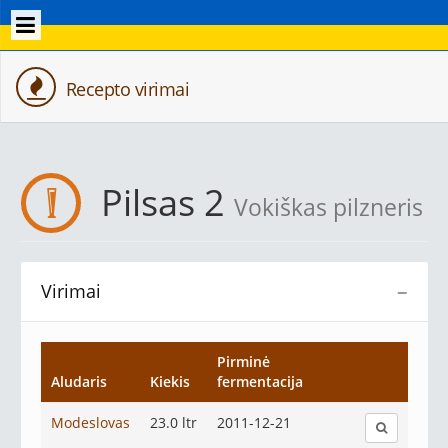
Recepto virimai
Pilsas 2
Vokiškas pilzneris
Virimai
−
Pirminė
Aludaris
Kiekis
fermentacija
Modeslovas
23.0 ltr
2011-12-21