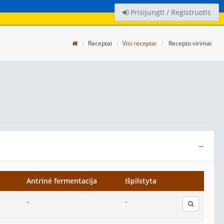
Prisijungti / Registruotis
Receptai
Visi receptai
Recepto virimai
−
Antrinė fermentacija
Išpilstyta
-
-