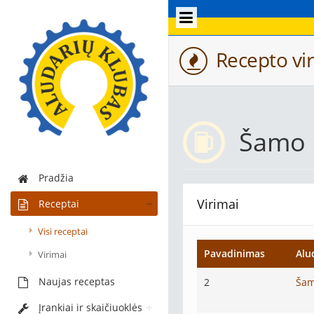
Recepto vir
Šamo
Pradžia
Virimai
Receptai
Visi receptai
Pavadinimas
Alu
Virimai
Naujas receptas
2
Ša
Įrankiai ir skaičiuoklės