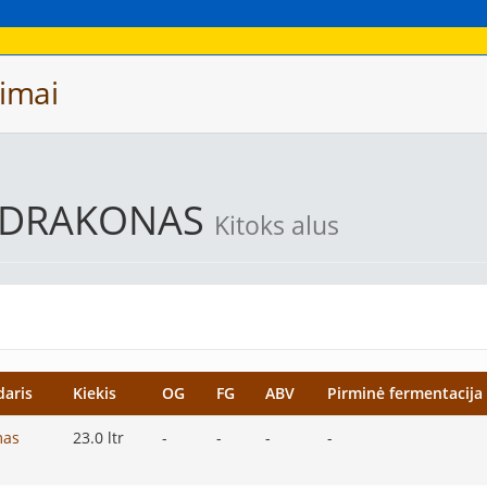
imai
 DRAKONAS
Kitoks alus
daris
Kiekis
OG
FG
ABV
Pirminė fermentacija
mas
23.0 ltr
-
-
-
-