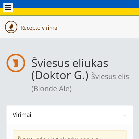
Recepto virimai
Šviesus eliukas
(Doktor G.)
Šviesus elis
(Blonde Ale)
Virimai
−
Šiam receptui užregistruotų virimų nėra