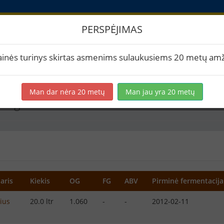
PERSPĖJIMAS
imai
ainės turinys skirtas asmenims sulaukusiems 20 metų amž
Man dar nėra 20 metų
Man jau yra 20 metų
Angliškas IPA
aris
Kiekis
OG
FG
ABV
Pirminė fermentacija
ius
20.0 ltr
1.060
-
-
2012-02-11