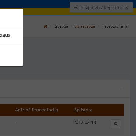
Prisijungti / Registruotis
Receptai
Visi receptai
Recepto virimai
iaus.
−
Antrinė fermentacija
Išpilstyta
-
2012-02-18