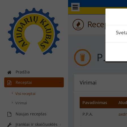
Recepto vir
Svet
P.P.A.
Pradžia
Virimai
Receptai
Visi receptai
Pavadinimas
Alud
Virimai
Naujas receptas
P.P.A.
axdr
Įrankiai ir skaičiuoklės