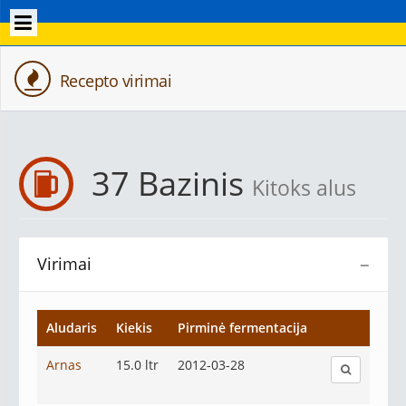
Recepto virimai
37 Bazinis
Kitoks alus
Virimai
−
Aludaris
Kiekis
Pirminė fermentacija
Arnas
15.0 ltr
2012-03-28