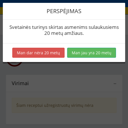
PERSPĖJIMAS
Recepto virimai
Svetainės turinys skirtas asmenims sulaukusiems
20 metų amžiaus.
Man dar nėra 20 metų
Man jau yra 20 metų
31 Kvietinis
Kitoks alus
Virimai
−
Šiam receptui užregistruotų virimų nėra