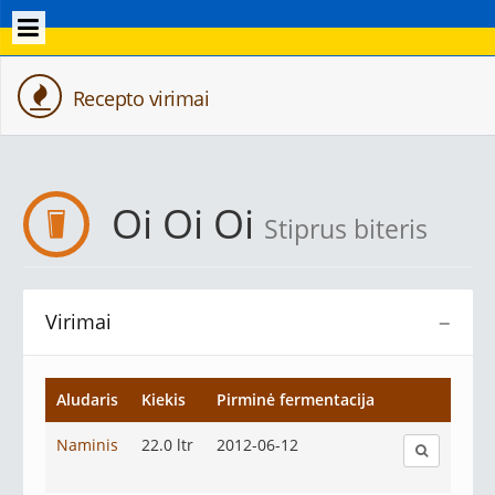
Recepto virimai
Oi Oi Oi
Stiprus biteris
Virimai
−
Aludaris
Kiekis
Pirminė fermentacija
Naminis
22.0 ltr
2012-06-12