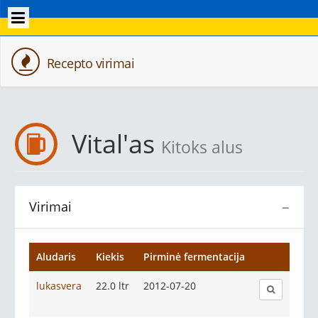
Recepto virimai
Vital'as
Kitoks alus
Virimai
−
Aludaris
Kiekis
Pirminė fermentacija
lukasvera
22.0 ltr
2012-07-20