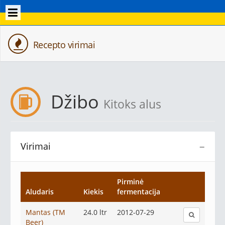
Recepto virimai
Džibo
Kitoks alus
Virimai
−
Pirminė
Aludaris
Kiekis
fermentacija
Mantas (TM
24.0 ltr
2012-07-29
Beer)