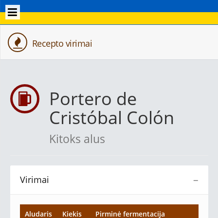
Recepto virimai
Portero de
Cristóbal Colón
Kitoks alus
Virimai
−
Aludaris
Kiekis
Pirminė fermentacija