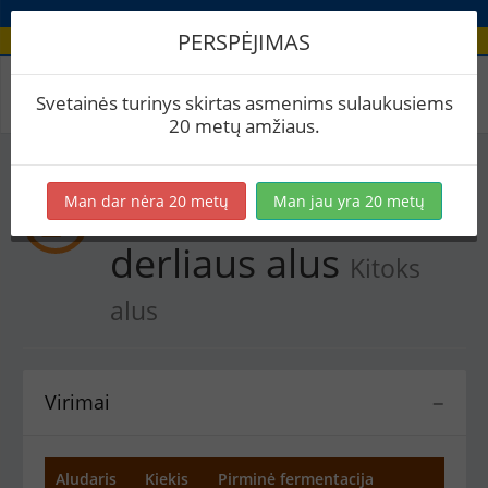
PERSPĖJIMAS
Recepto virimai
Svetainės turinys skirtas asmenims sulaukusiems
20 metų amžiaus.
Man dar nėra 20 metų
Man jau yra 20 metų
harvest ale/
derliaus alus
Kitoks
alus
Virimai
−
Aludaris
Kiekis
Pirminė fermentacija