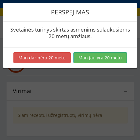
PERSPĖJIMAS
Recepto virimai
Svetainės turinys skirtas asmenims sulaukusiems
20 metų amžiaus.
Man dar nėra 20 metų
Man jau yra 20 metų
Rudens elis
Kitoks alus
Virimai
−
Šiam receptui užregistruotų virimų nėra