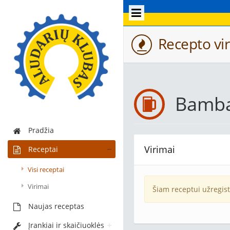
Recepto vir
Bamba
Pradžia
Virimai
Receptai
Visi receptai
Virimai
Šiam receptui užregis
Naujas receptas
Įrankiai ir skaičiuoklės