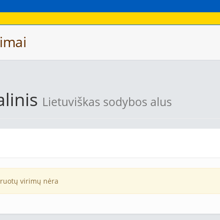
imai
linis
Lietuviškas sodybos alus
truotų virimų nėra