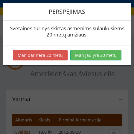
PERSPĖJIMAS
Recepto virimai
Svetainės turinys skirtas asmenims sulaukusiems
20 metų amžiaus.
Man dar nėra 20 metų
Man jau yra 20 metų
rudeninis elis
Amerikietiškas šviesus elis
Virimai
−
Aludaris
Kiekis
Pirminė fermentacija
Evaldas
19.0 ltr
2012-09-30