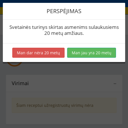
PERSPĖJIMAS
Recepto virimai
Svetainės turinys skirtas asmenims sulaukusiems
20 metų amžiaus.
Man dar nėra 20 metų
Man jau yra 20 metų
Voveriukai
Kitoks alus
Virimai
−
Šiam receptui užregistruotų virimų nėra