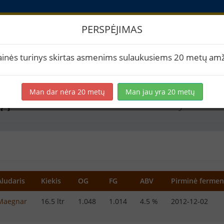
PERSPĖJIMAS
imai
ainės turinys skirtas asmenims sulaukusiems 20 metų amž
Man dar nėra 20 metų
Man jau yra 20 metų
ng's Harvest
Lietuviškas sodybos alu
Aludaris
Kiekis
OG
FG
ABV
Pirminė fermen
Maegnar
16.5 ltr
1.048
1.014
4.5 %
2012-12-02