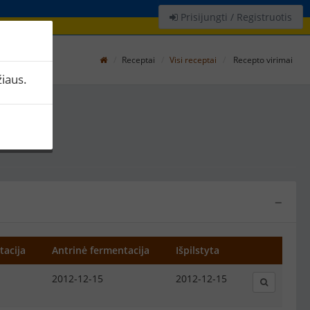
Prisijungti / Registruotis
Receptai
Visi receptai
Recepto virimai
iaus.
s
−
tacija
Antrinė fermentacija
Išpilstyta
2012-12-15
2012-12-15