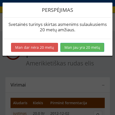
PERSPĖJIMAS
Recepto virimai
Svetainės turinys skirtas asmenims sulaukusiems
20 metų amžiaus.
Man dar nėra 20 metų
Man jau yra 20 metų
pirmasnr25
Amerikietiškas rudas elis
Virimai
−
Aludaris
Kiekis
Pirminė fermentacija
justinas
20.0 ltr
2012-12-02