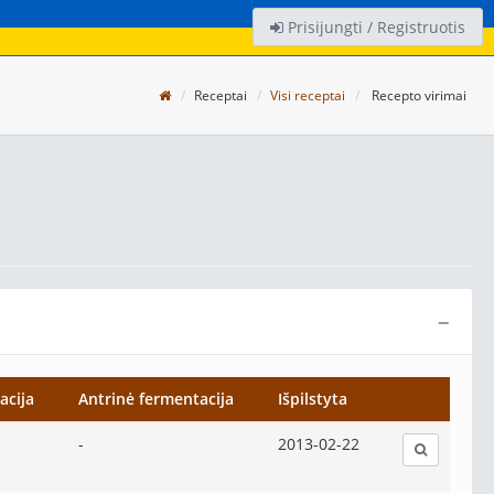
Prisijungti / Registruotis
Receptai
Visi receptai
Recepto virimai
−
acija
Antrinė fermentacija
Išpilstyta
-
2013-02-22