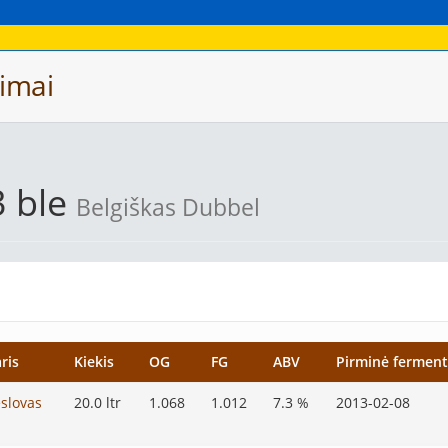
imai
3 ble
Belgiškas Dubbel
ris
Kiekis
OG
FG
ABV
Pirminė ferment
slovas
20.0 ltr
1.068
1.012
7.3 %
2013-02-08