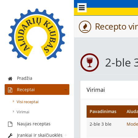
Recepto vir
2-ble 
Pradžia
Virimai
Receptai
Visi receptai
Pavadinimas
Aluda
Virimai
Naujas receptas
2-ble 3 ble
Mode
Įrankiai ir skaičiuoklės