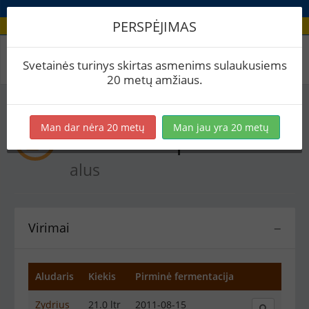
PERSPĖJIMAS
Recepto virimai
Svetainės turinys skirtas asmenims sulaukusiems
20 metų amžiaus.
Man dar nėra 20 metų
Man jau yra 20 metų
Žolinen Spaltz
Kitoks
alus
Virimai
−
Aludaris
Kiekis
Pirminė fermentacija
Zydrius
21.0 ltr
2011-08-15