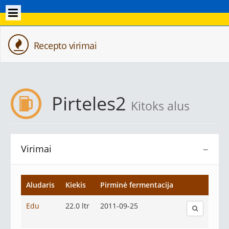
Recepto virimai
Pirteles2
Kitoks alus
Virimai
−
Aludaris
Kiekis
Pirminė fermentacija
Edu
22.0 ltr
2011-09-25