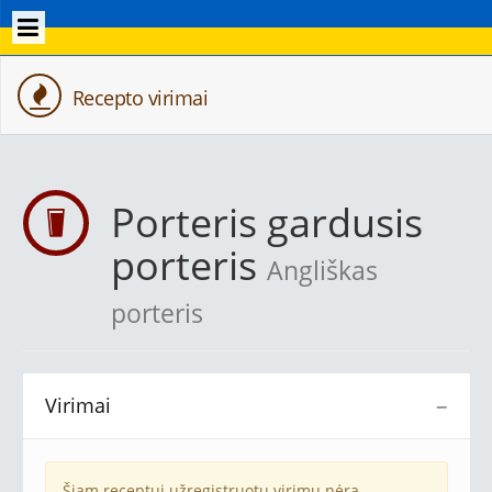
Recepto virimai
Porteris gardusis
porteris
Angliškas
porteris
Virimai
−
Šiam receptui užregistruotų virimų nėra