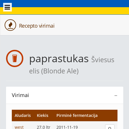
Recepto virimai
paprastukas
Šviesus
elis (Blonde Ale)
Virimai
−
Aludaris
Kiekis
Pirminė fermentacija
west
27.0 ltr
2011-11-19