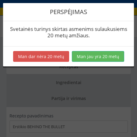
PERSPĖJIMAS
Recepto redagavimas
Svetainės turinys skirtas asmenims sulaukusiems
20 metų amžiaus.
Saugoti
Kopijuoti
Eksportuoti į PDF
Man dar nėra 20 metų
Man jau yra 20 metų
Receptas
Ingredientai
Partija ir virimas
Recepto pavadinimas