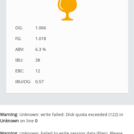
OG:
1.066
FG:
1.018
ABV:
6.3 %
IBU:
38
EBC:
12
IBU/OG:
0.57
Warning
: Unknown: write failed: Disk quota exceeded (122) in
Unknown
on line
0
Warning
: Unknown: Failed to write session data (files). Please