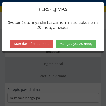
PERSPĖJIMAS
Recepto redagavimas
Svetainės turinys skirtas asmenims sulaukusiems
20 metų amžiaus.
Saugoti
Kopijuoti
Eksportuoti į PDF
Man dar nėra 20 metų
Man jau yra 20 metų
Receptas
Ingredientai
Partija ir virimas
Recepto pavadinimas