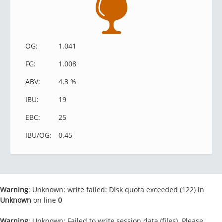
OG:
1.041
FG:
1.008
ABV:
4.3 %
IBU:
19
EBC:
25
IBU/OG:
0.45
Warning
: Unknown: write failed: Disk quota exceeded (122) in
Unknown
on line
0
Warning
: Unknown: Failed to write session data (files). Please