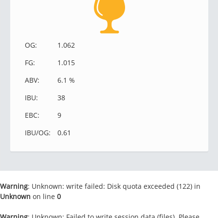
OG:
1.062
FG:
1.015
ABV:
6.1 %
IBU:
38
EBC:
9
IBU/OG:
0.61
Warning
: Unknown: write failed: Disk quota exceeded (122) in
Unknown
on line
0
Warning
: Unknown: Failed to write session data (files). Please