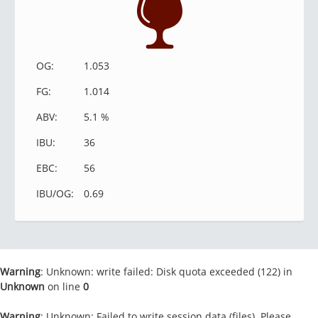
OG:
1.053
FG:
1.014
ABV:
5.1 %
IBU:
36
EBC:
56
IBU/OG:
0.69
Warning
: Unknown: write failed: Disk quota exceeded (122) in
Unknown
on line
0
Warning
: Unknown: Failed to write session data (files). Please