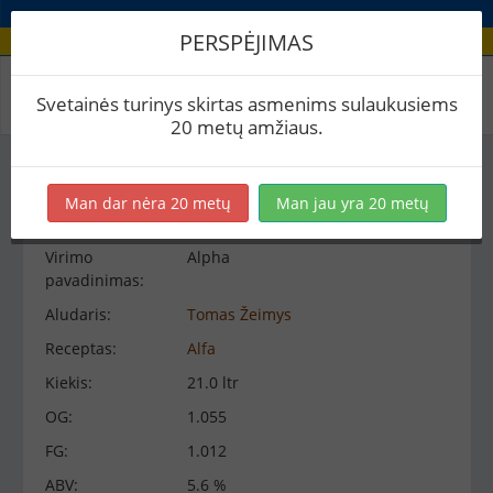
PERSPĖJIMAS
Virimo peržiūra
Svetainės turinys skirtas asmenims sulaukusiems
20 metų amžiaus.
Virimo informacija
−
Man dar nėra 20 metų
Man jau yra 20 metų
Virimo
Alpha
pavadinimas:
Aludaris:
Tomas Žeimys
Receptas:
Alfa
Kiekis:
21.0 ltr
OG:
1.055
FG:
1.012
ABV:
5.6 %