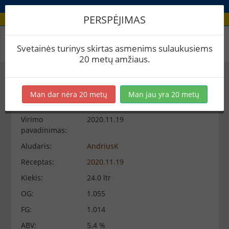
PERSPĖJIMAS
Virimo peržiūra
Svetainės turinys skirtas asmenims sulaukusiems
20 metų amžiaus.
Virimo informacija
−
Man dar nėra 20 metų
Man jau yra 20 metų
Virimo
2020.11.19
pavadinimas:
Aludaris:
AndriusK
Receptas:
2020.11.19
Kiekis:
24.0 ltr
OG:
1.055
FG:
1.014
ABV:
5.4 %